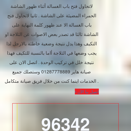
لاتحاول فتح باب الغسالة أثناء ظهور الشاشة
الحمراء المضيئة على الشاشة . ثانيا لاتحاول فتح
باب الغسالة الا عند ظهور كلمة النهاية على
الشاشة ثالثا قد تصدر بعض الاصوات عن الثلاجة او
التكيف وهذا يدل نتيجة وضعية خاطئة بالارجل لذا
يجب وضعها في الثلاجة أاما بالنسبة للتكيف فهذا
نتيجة خلل في تركيب الوحدة . اتصل الان على
صيانة هاير 01287778889 وستصلك جميع
الخدمات اينما كنت من خلال فريق صيانة متكامل .
اتصل بنا الآن
96342