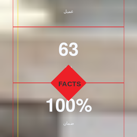
عميل
63
فرع
100%
ضمان